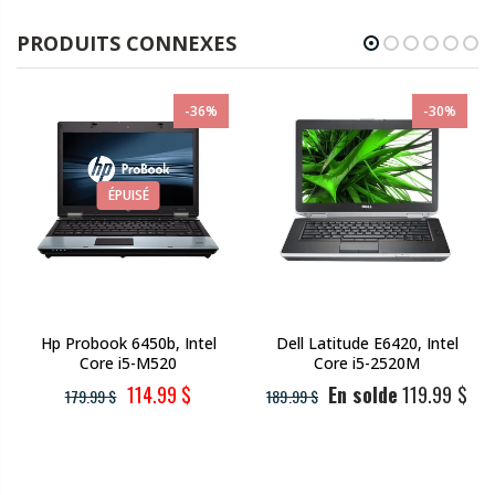
PRODUITS CONNEXES
-36%
-30%
ÉPUISÉ
Hp Probook 6450b, Intel
Dell Latitude E6420, Intel
Core i5-M520
Core i5-2520M
114.99 $
En solde
119.99 $
179.99 $
189.99 $